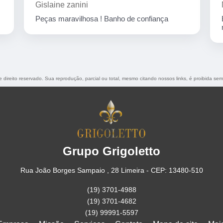
Marcelo Nicchio
Empresa corretíssima, banho de confiança
nota 10
e direito reservado. Sua reprodução, parcial ou total, mesmo citando nossos links, é proibida sem
Grupo Grigoletto
Rua João Borges Sampaio , 28 Limeira - CEP: 13480-510
(19) 3701-4988
(19) 3701-4682
(19) 99991-5597