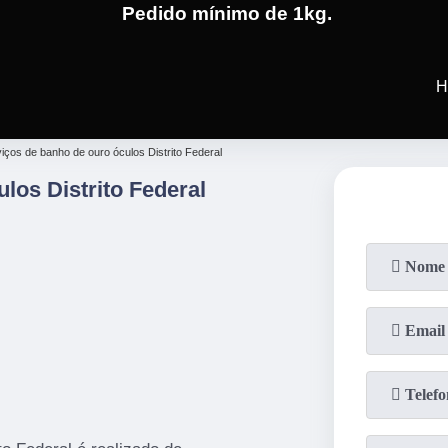
Pedido mínimo de 1kg.
(19)
3701-4682
(19)
99991-5
H
iços de banho de ouro óculos Distrito Federal
los Distrito Federal