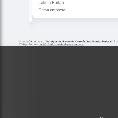
Gislaine zanini
Peças maravilhosa ! Banho de confiança
O conteúdo do texto "
Serviços de Banho de Ouro óculos Distrito Federal
" é d
Código Penal –
Lei 9610/98 - Lei de direitos autorais
.