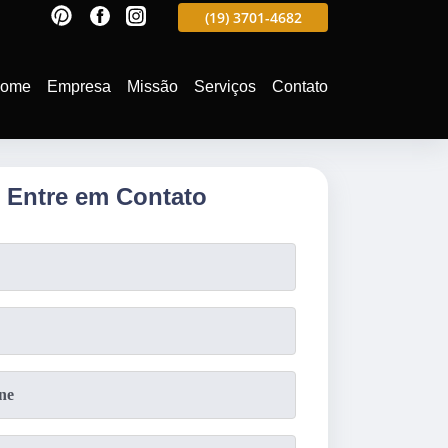
597
(19)
3701-4988
(19)
3701-4682
(19)
99991-5597
ome
Empresa
Missão
Serviços
Contato
Entre em Contato