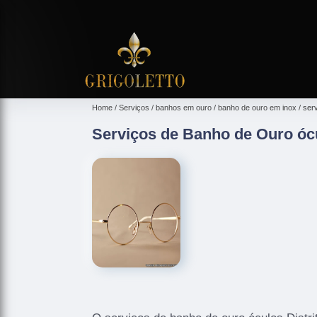
Home
Serviços
banhos em ouro
banho de ouro em inox
serv
Serviços de Banho de Ouro ócu