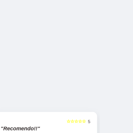
☆☆☆☆☆
5
"Recomendo!!"
"Recom