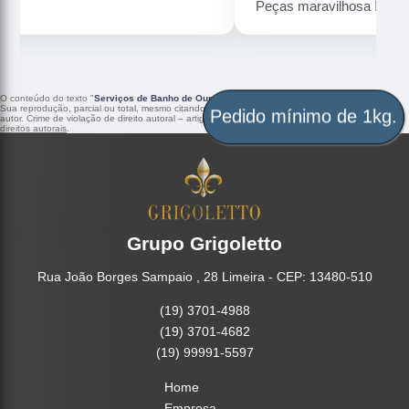
Peças maravilhosa ! Banho de confiança
O conteúdo do texto "
Serviços de Banho de Ouro na Prata Curitiba
" é de direito reservado.
Sua reprodução, parcial ou total, mesmo citando nossos links, é proibida sem a autorização do
Pedido mínimo de 1kg.
autor. Crime de violação de direito autoral – artigo 184 do Código Penal –
Lei 9610/98 - Lei de
direitos autorais
.
Grupo Grigoletto
Rua João Borges Sampaio , 28 Limeira - CEP: 13480-510
(19) 3701-4988
(19) 3701-4682
(19) 99991-5597
Home
Empresa