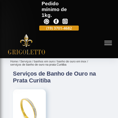
Pedido
mínimo de
1kg.
(19)
3701-4988
(19)
3701-4682
(19)
99991-5597
(
Home
Serviços
banhos em ouro
banho de ouro em inox
serviços de banho de ouro na prata Curitiba
Serviços de Banho de Ouro na
Prata Curitiba