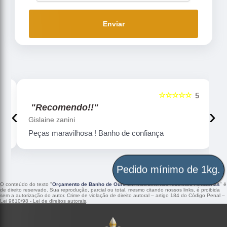
Enviar
☆☆☆☆☆
5
5
"Recomendo!!"
‹
›
Gislaine zanini
Peças maravilhosa ! Banho de confiança
Pedido mínimo de 1kg.
O conteúdo do texto "
Orçamento de Banho de Ouro em Instrumentos Musicais Amazonas
" é
de direito reservado. Sua reprodução, parcial ou total, mesmo citando nossos links, é proibida
sem a autorização do autor. Crime de violação de direito autoral – artigo 184 do Código Penal –
Lei 9610/98 - Lei de direitos autorais
.