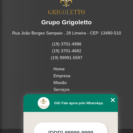
Grupo Grigoletto
Rua João Borges Sampaio , 28 Limeira - CEP: 13480-510
(19) 3701-4988
(19) 3701-4682
(19) 99991-5597
Home
Empresa
Missão
Serviços
Contato
Mapa do site
Olá! Fale agora pelo WhatsApp.
Mais Serviços