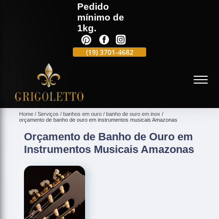
Pedido
mínimo de
1kg.
(19)
3701-4988
(19)
3701-4682
(19)
99991-5597
(
Home
Serviços
banhos em ouro
banho de ouro em inox
orçamento de banho de ouro em instrumentos musicais Amazonas
Orçamento de Banho de Ouro em
Instrumentos Musicais Amazonas