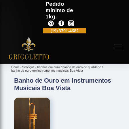
Pedido
mínimo de
1kg.
(19)
3701-4988
(19)
3701-4682
(19)
99991-5597
(
Home
Serviços
banhos em ouro
banho de ouro de qualidade
banho de ouro em instrumentos musicais Boa Vista
Banho de Ouro em Instrumentos
Musicais Boa Vista