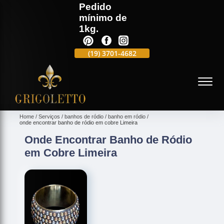
Pedido
mínimo de
1kg.
(19)
3701-4988
(19)
3701-4682
(19)
99991-5597
(
Home
Serviços
banhos de ródio
banho em ródio
onde encontrar banho de ródio em cobre Limeira
Onde Encontrar Banho de Ródio
em Cobre Limeira