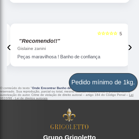
☆☆☆☆☆
5
5
"Recomendo!!"
‹
›
Gislaine zanini
Peças maravilhosa ! Banho de confiança
Pedido mínimo de 1kg.
O conteúdo do texto "
Onde Encontrar Banho de Ródio em Cobre Limeira
" é de direito
reservado. Sua reprodução, parcial ou total, mesmo citando nossos links, é proibida sem a
autorização do autor. Crime de violação de direito autoral – artigo 184 do Código Penal –
Lei
9610/98 - Lei de direitos autorais
.
Grupo Grigoletto