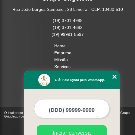
Rua João Borges Sampaio , 28 Limeira - CEP: 13480-510
(19) 3701-4988
(19) 3701-4682
(19) 99991-5597
Home
Empresa
Missão
Serviços
Contato
Olá! Fale agora pelo WhatsApp.
Mapa do site
Mais Serviços
O inteiro teor deste site está sujeito à proteção de direitos autorais. Copyright© Grupo
Grigoletto (Lei 9610 de 19/02/1998)
Iniciar conversa