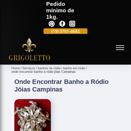
Pedido
mínimo de
1kg.
(19)
3701-4988
(19)
3701-4682
(19)
99991-5597
(
Home
Serviços
banhos de ródio
banho em ródio
onde encontrar banho a ródio jóias Campinas
Onde Encontrar Banho a Ródio
Jóias Campinas