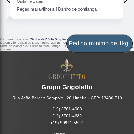
Gislaine zanini
Peças maravilhosa ! Banho de confiança
O conteúdo do texto "
Banho de Ródio Simples Imersão Recife
" é de direito reservado. Sua
Pedido mínimo de 1kg.
reprodução, parcial ou total, mesmo citando nossos links, é proibida sem a autorização do autor.
Crime de violação de direito autoral – artigo 184 do Código Penal –
Lei 9610/98 - Lei de direitos
autorais
.
Grupo Grigoletto
Rua João Borges Sampaio , 28 Limeira - CEP: 13480-510
(19) 3701-4988
(19) 3701-4682
(19) 99991-5597