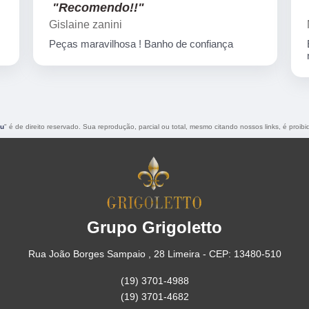
"Recomendo!!"
Marcelo Nicchio
Empresa corretíssima, banho de confiança
nota 10
iu
" é de direito reservado. Sua reprodução, parcial ou total, mesmo citando nossos links, é proibi
Grupo Grigoletto
Rua João Borges Sampaio , 28 Limeira - CEP: 13480-510
(19) 3701-4988
(19) 3701-4682