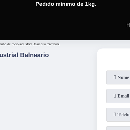
Pedido mínimo de 1kg.
(19)
3701-4682
(19)
99991-5
H
nho de ródio industrial Balneario Camboriu
strial Balneario