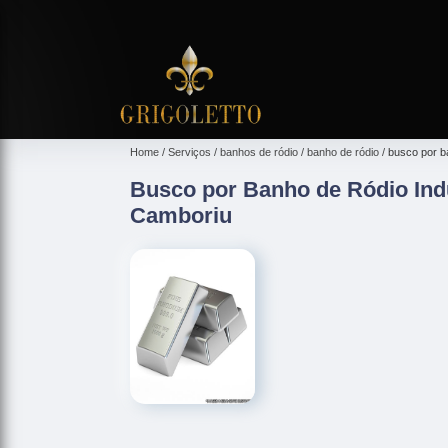
Home
Serviços
banhos de ródio
banho de ródio
busco por ba
Busco por Banho de Ródio Indu
Camboriu