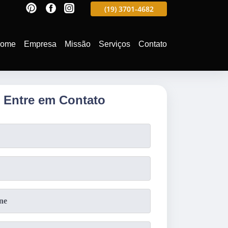
597
(19)
3701-4988
(19)
3701-4682
(19)
99991-5597
ome
Empresa
Missão
Serviços
Contato
Entre em Contato