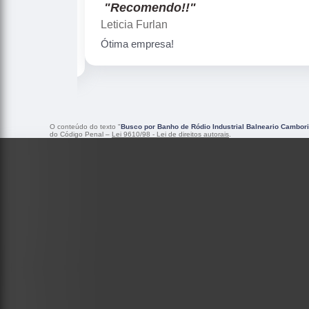
"Recomendo!!"
Gislaine zanini
Peças maravilhosa ! Banho de confiança
O conteúdo do texto "
Busco por Banho de Ródio Industrial Balneario Cambor
do Código Penal –
Lei 9610/98 - Lei de direitos autorais
.