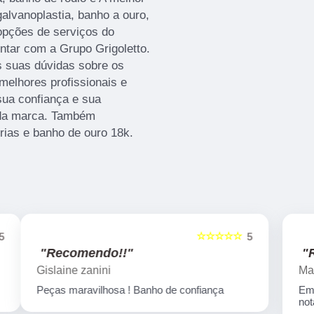
alvanoplastia, banho a ouro,
 opções de serviços do
ntar com a Grupo Grigoletto.
s suas dúvidas sobre os
melhores profissionais e
sua confiança e sua
s da marca. Também
rias e banho de ouro 18k.
☆☆☆☆☆
5
5
"Recomendo!!"
Marcelo Nicchio
Empresa corretíssima, banho de confiança
nota 10