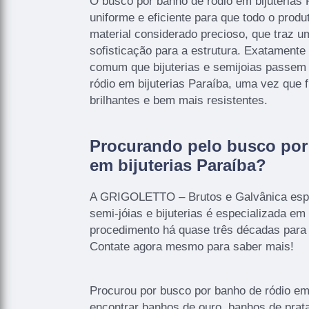
O busco por banho de ródio em bijuterias 
uniforme e eficiente para que todo o prod
material considerado precioso, que traz 
sofisticação para a estrutura. Exatamente
comum que bijuterias e semijoias passem
ródio em bijuterias Paraíba, uma vez que f
brilhantes e bem mais resistentes.
Procurando pelo busco por
em bijuterias Paraíba?
A GRIGOLETTO – Brutos e Galvânica esp
semi-jóias e bijuterias é especializada em 
procedimento há quase três décadas para c
Contate agora mesmo para saber mais!
Procurou por busco por banho de ródio em 
encontrar banhos de ouro, banhos de prata