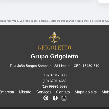
direito reservado. Sua reprodução, parcial ou total, mesmo citando nossos links, é proibida sem a
Grupo Grigoletto
Rua João Borges Sampaio , 28 Limeira - CEP: 13480-510
(19) 3701-4988
(19) 3701-4682
(19) 99991-5597
Empresa
Missão
Serviços
Contato
Mapa do site
Mai