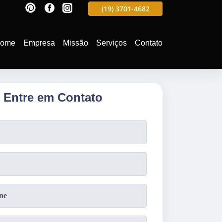
597
(19)
3701-4988
(19)
3701-4682
(19)
99991-5597
ome
Empresa
Missão
Serviços
Contato
Entre em Contato