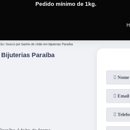
Pedido mínimo de 1kg.
(19)
3701-4682
(19)
99991-5
H
são
busco por banho de ródio em bijuterias Paraíba
Bijuterias Paraíba