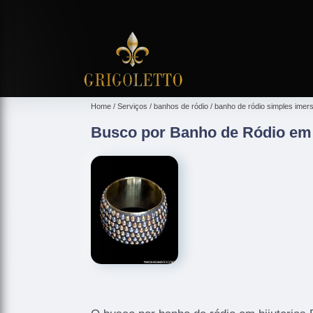
Home
Serviços
banhos de ródio
banho de ródio simples imer
Busco por Banho de Ródio em 