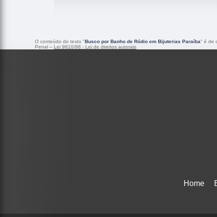
O conteúdo do texto "
Busco por Banho de Ródio em Bijuterias Paraíba
" é de 
Penal –
Lei 9610/98 - Lei de direitos autorais
.
Home