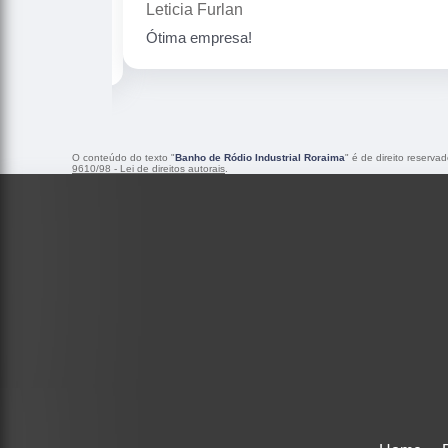
Gislaine zanini
Peças maravilhosa ! Banho de confiança
O conteúdo do texto "
Banho de Ródio Industrial Roraima
" é de direito reserva
9610/98 - Lei de direitos autorais
.