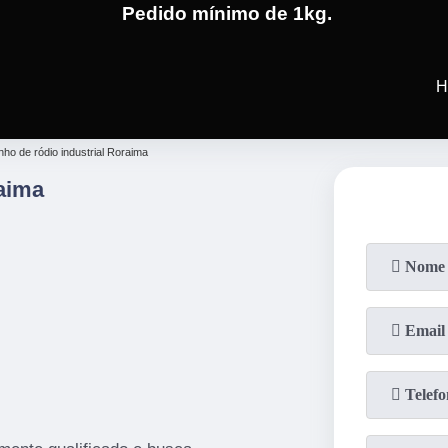
Pedido mínimo de 1kg.
(19)
3701-4682
(19)
99991-5
H
nho de ródio industrial Roraima
raima