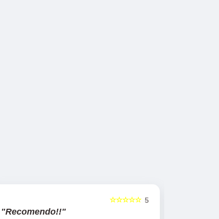
☆☆☆☆☆
5
"Recomendo!!"
"Recome