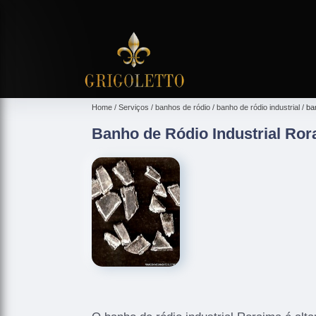
Home
Serviços
banhos de ródio
banho de ródio industrial
ba
Banho de Ródio Industrial Ro