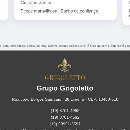
Marcelo Nicchio
Empresa corretíssima, banho de confiança
nota 10
do. Sua reprodução, parcial ou total, mesmo citando nossos links, é proibida sem a autorização d
Grupo Grigoletto
Rua João Borges Sampaio , 28 Limeira - CEP: 13480-510
(19) 3701-4988
(19) 3701-4682
(19) 99991-5597