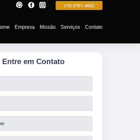
597
(19)
3701-4988
(19)
3701-4682
(19)
99991-5597
ome
Empresa
Missão
Serviços
Contato
Entre em Contato