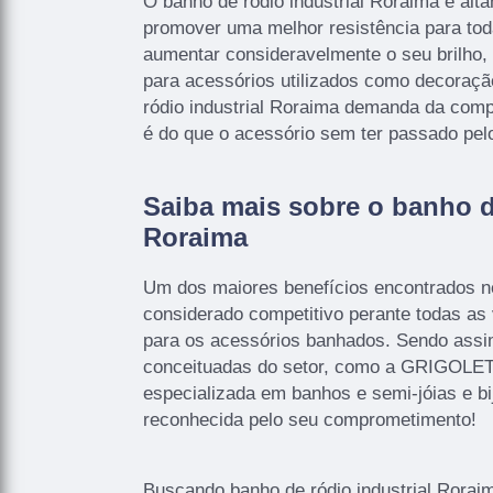
O banho de ródio industrial Roraima é alt
promover uma melhor resistência para tod
aumentar consideravelmente o seu brilho, 
para acessórios utilizados como decoração
ródio industrial Roraima demanda da comp
é do que o acessório sem ter passado pel
Saiba mais sobre o banho de
Roraima
Um dos maiores benefícios encontrados ne
considerado competitivo perante todas as
para os acessórios banhados. Sendo assi
conceituadas do setor, como a GRIGOLET
especializada em banhos e semi-jóias e bi
reconhecida pelo seu comprometimento!
Buscando banho de ródio industrial Roraim