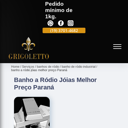
Pedido
mínimo de
1kg.
(19)
3701-4988
(19)
3701-4682
(19)
99991-5597
(
Home
Serviços
banhos de ródio
banho de ródio industrial
banho a ródio jóias melhor preço Paraná
Banho a Ródio Jóias Melhor
Preço Paraná