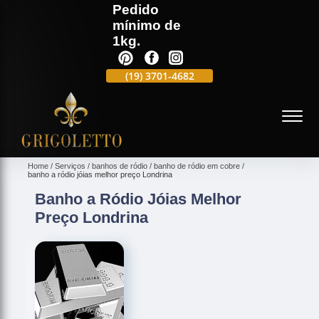
Pedido
mínimo de
1kg.
(19)
3701-4988
(19)
3701-4682
(19)
99991-5597
(
Home
Serviços
banhos de ródio
banho de ródio em cobre
banho a ródio jóias melhor preço Londrina
Banho a Ródio Jóias Melhor
Preço Londrina