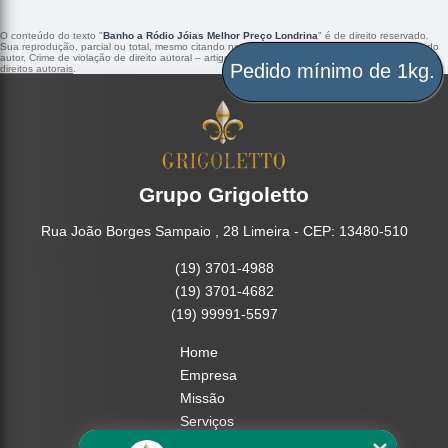
O conteúdo do texto "
Banho a Ródio Jóias Melhor Preço Londrina
" é de direito reservado.
Sua reprodução, parcial ou total, mesmo citando nossos links, é proibida sem a autorização do
autor. Crime de violação de direito autoral – artigo 184 do Código Penal –
Lei 9610/98 - Lei de
direitos autorais
.
Pedido mínimo de 1kg.
Grupo Grigoletto
Rua João Borges Sampaio , 28 Limeira - CEP: 13480-510
(19) 3701-4988
(19) 3701-4682
(19) 99991-5597
Home
Empresa
Missão
Serviços
Contato