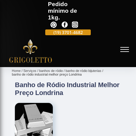
Pedido
mínimo de
1kg.
(19)
3701-4988
(19)
3701-4682
(19)
99991-5597
(
Home
Serviços
banhos de ródio
banho de ródio bijuterias
banho de ródio industrial melhor preço Londrina
Banho de Ródio Industrial Melhor
Preço Londrina