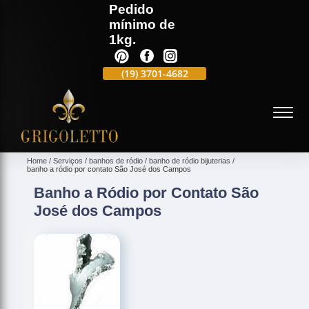
Pedido
mínimo de
1kg.
(19)
3701-4988
(19)
3701-4682
(19)
99991-5597
(
Home
Serviços
banhos de ródio
banho de ródio bijuterias
banho a ródio por contato São José dos Campos
Banho a Ródio por Contato São
José dos Campos