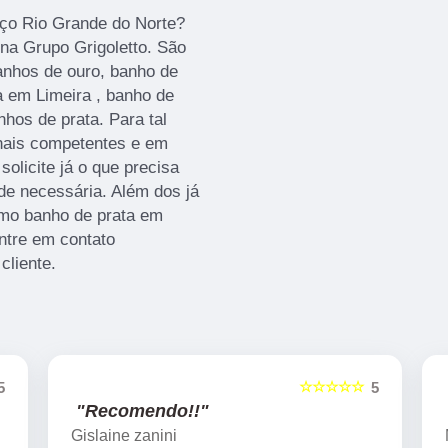
eço Rio Grande do Norte?
na Grupo Grigoletto. São
anhos de ouro, banho de
a em Limeira , banho de
nhos de prata. Para tal
onais competentes e em
olicite já o que precisa
de necessária. Além dos já
mo banho de prata em
entre em contato
cliente.
☆☆☆☆☆
5
5
"Recomendo!!"
Marcelo Nicchio