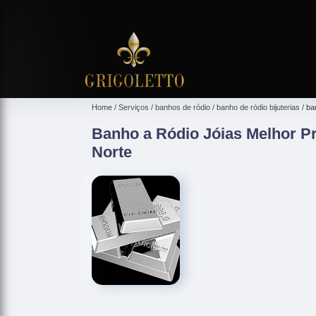
Home
Serviços
banhos de ródio
banho de ródio bijuterias
ba
Banho a Ródio Jóias Melhor P
Norte