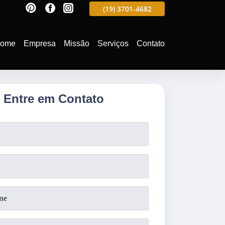
597
(19)
3701-4988
(19)
3701-4682
(19)
99991-5597
ome
Empresa
Missão
Serviços
Contato
Entre em Contato