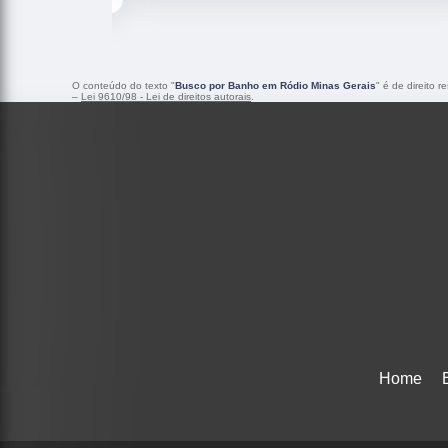
O conteúdo do texto "
Busco por Banho em Ródio Minas Gerais
" é de direito 
–
Lei 9610/98 - Lei de direitos autorais
.
Home