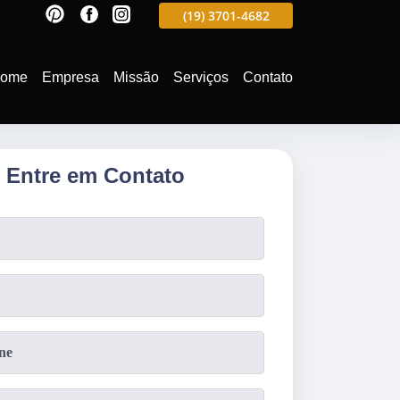
597
(19)
3701-4988
(19)
3701-4682
(19)
99991-5597
ome
Empresa
Missão
Serviços
Contato
Entre em Contato