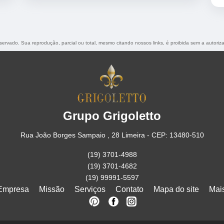
reservado. Sua reprodução, parcial ou total, mesmo citando nossos links, é proibida sem a autoriz
Grupo Grigoletto
Rua João Borges Sampaio , 28 Limeira - CEP: 13480-510
(19) 3701-4988
(19) 3701-4682
(19) 99991-5597
Empresa
Missão
Serviços
Contato
Mapa do site
Mai