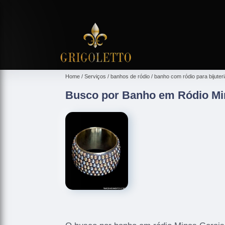
Home
Serviços
banhos de ródio
banho com ródio para bijuter
Busco por Banho em Ródio Mi