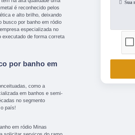
 tem na alta qualidade uma
 metal é reconhecido pelos
ica e alto brilho, deixando
 o busco por banho em ródio
 empresa especializada no
o executado de forma correta
co por banho em
onceituadas, como a
alizada em banhos e semi-
 décadas no segmento
o país!
banho em ródio Minas
 solicitar serviços do ramo