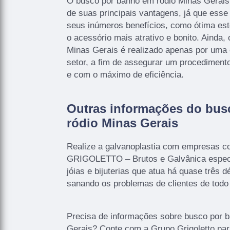
O busco por banho em ródio Minas Gerais
de suas principais vantagens, já que esse
seus inúmeros benefícios, como ótima estét
o acessório mais atrativo e bonito. Ainda,
Minas Gerais é realizado apenas por uma
setor, a fim de assegurar um procediment
e com o máximo de eficiência.
Outras informações do bus
ródio Minas Gerais
Realize a galvanoplastia com empresas c
GRIGOLETTO – Brutos e Galvânica especi
jóias e bijuterias que atua há quase três
sanando os problemas de clientes de todo 
Precisa de informações sobre busco por 
Gerais? Conte com a Grupo Grigoletto para