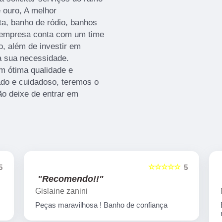
 ouro, A melhor
ta, banho de ródio, banhos
A empresa conta com um time
ço, além de investir em
a sua necessidade.
m ótima qualidade e
ado e cuidadoso, teremos o
ão deixe de entrar em
☆☆☆☆☆
5
5
"Recomendo!!"
Marcelo Nicchio
Empresa corretíssima, banho de confiança
nota 10