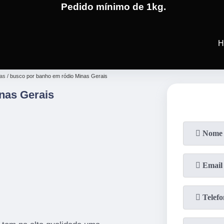
Pedido mínimo de 1kg.
(19)
3701-4682
(19)
99991-5
H
ias
busco por banho em ródio Minas Gerais
nas Gerais