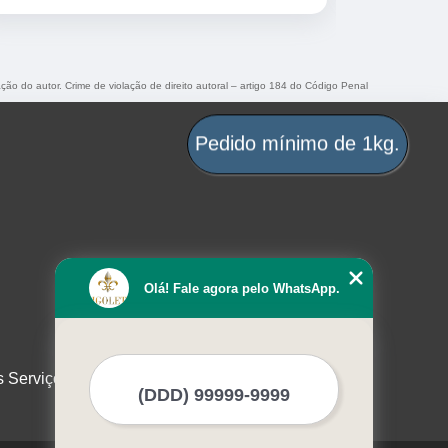
ação do autor. Crime de violação de direito autoral – artigo 184 do Código Penal
Pedido mínimo de 1kg.
Olá! Fale agora pelo WhatsApp.
s Serviços