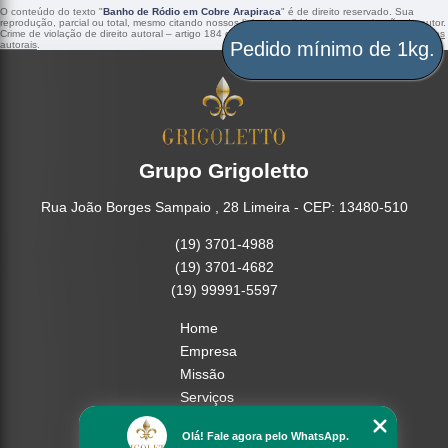
O conteúdo do texto "
Banho de Ródio em Cobre Arapiraca
" é de direito reservado. Sua
reprodução, parcial ou total, mesmo citando nossos links, é proibida sem a autorização do autor.
Crime de violação de direito autoral – artigo 184 do Código Penal –
Lei 9610/98 - Lei de direitos
autorais
.
Pedido mínimo de 1kg.
Grupo Grigoletto
Rua João Borges Sampaio , 28 Limeira - CEP: 13480-510
(19) 3701-4988
(19) 3701-4682
(19) 99991-5597
Home
Empresa
Missão
Serviços
Contato
Olá! Fale agora pelo WhatsApp.
Mapa do site