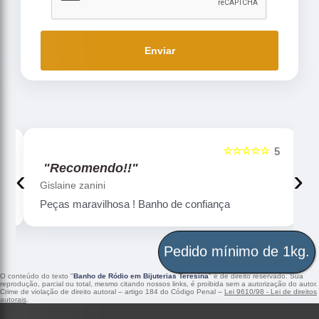
Enviar
☆☆☆☆☆
5
5
"Recomendo!!"
‹
›
Gislaine zanini
Peças maravilhosa ! Banho de confiança
Pedido mínimo de 1kg.
O conteúdo do texto "
Banho de Ródio em Bijuterias Teresina
" é de direito reservado. Sua
reprodução, parcial ou total, mesmo citando nossos links, é proibida sem a autorização do autor.
Crime de violação de direito autoral – artigo 184 do Código Penal –
Lei 9610/98 - Lei de direitos
autorais
.