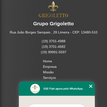
Grupo Grigoletto
Rua João Borges Sampaio , 28 Limeira - CEP: 13480-510
(19) 3701-4988
(19) 3701-4682
(19) 99991-5597
Home
Empresa
Missão
Serviços
Contato
Mapa do site
Olá! Fale agora pelo WhatsApp.
Mais Serviços