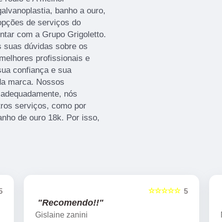
alvanoplastia, banho a ouro,
 opções de serviços do
ntar com a Grupo Grigoletto.
s suas dúvidas sobre os
melhores profissionais e
sua confiança e sua
 da marca. Nossos
lo adequadamente, nós
tros serviços, como por
anho de ouro 18k. Por isso,
☆☆☆☆☆
5
5
"Recomendo!!"
Marcelo Nicchio