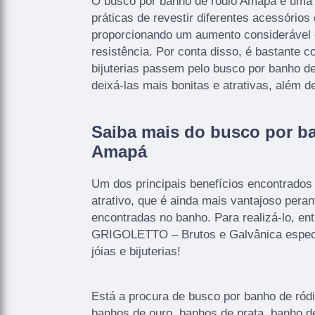
O busco por banho de ródio Amapá é uma 
práticas de revestir diferentes acessório
proporcionando um aumento considerável 
resistência. Por conta disso, é bastante 
bijuterias passem pelo busco por banho d
deixá-las mais bonitas e atrativas, além d
Saiba mais do busco por b
Amapá
Um dos principais benefícios encontrados
atrativo, que é ainda mais vantajoso pera
encontradas no banho. Para realizá-lo, en
GRIGOLETTO – Brutos e Galvânica especi
jóias e bijuterias!
Está a procura de busco por banho de ród
banhos de ouro, banhos de prata, banho de