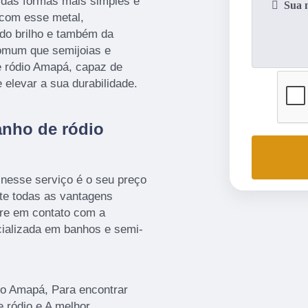
das formas mais simples e
s com esse metal,
do brilho e também da
comum que semijoias e
e ródio Amapá, capaz de
e elevar a sua durabilidade.
anho de ródio
 nesse serviço é o seu preço
nte todas as vantagens
tre em contato com a
alizada em banhos e semi-
io Amapá, Para encontrar
 ródio e A melhor