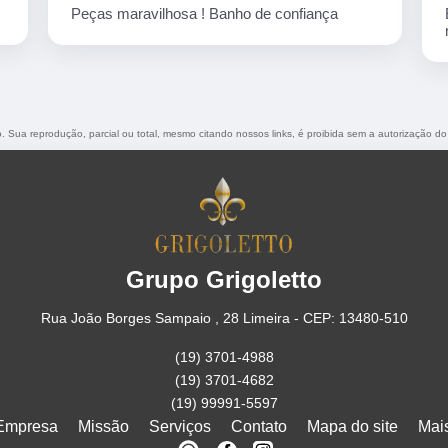
Empresa corretíssima, banho de confiança
nota 10
do. Sua reprodução, parcial ou total, mesmo citando nossos links, é proibida sem a autorização do
Grupo Grigoletto
Rua João Borges Sampaio , 28 Limeira - CEP: 13480-510
(19) 3701-4988
(19) 3701-4682
(19) 99991-5597
Empresa
Missão
Serviços
Contato
Mapa do site
Mai