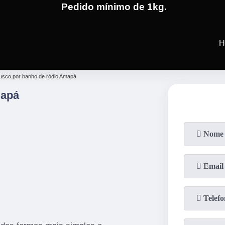
Pedido mínimo de 1kg.
(19)
3701-4682
(19)
99991-5
H
usco por banho de ródio Amapá
mapá