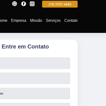
597
(19)
3701-4988
(19)
3701-4682
(19)
99991-5597
ome
Empresa
Missão
Serviços
Contato
Entre em Contato