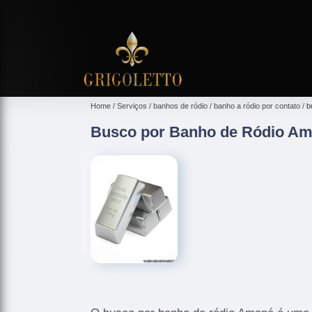
Home
Serviços
banhos de ródio
banho a ródio por contato
b
Busco por Banho de Ródio A