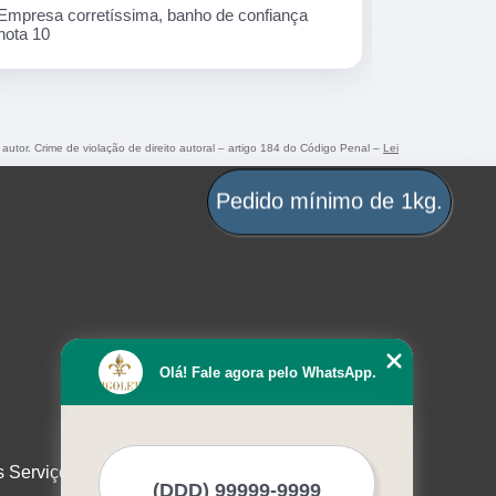
Ótima empresa!
Peças mara
 autor. Crime de violação de direito autoral – artigo 184 do Código Penal –
Lei
Pedido mínimo de 1kg.
Olá! Fale agora pelo WhatsApp.
s Serviços