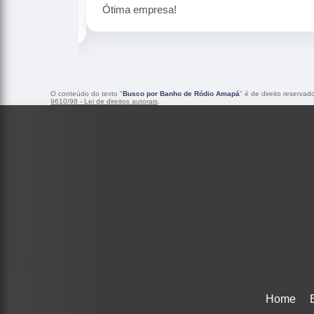
Peças maravilhosa ! Banho de confiança
O conteúdo do texto "
Busco por Banho de Ródio Amapá
" é de direito reserva
9610/98 - Lei de direitos autorais
.
Home