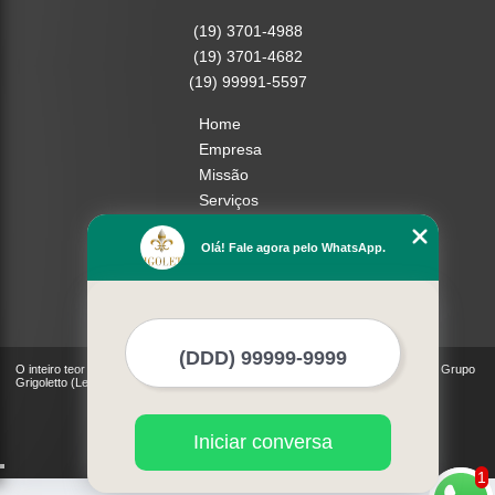
(19) 3701-4988
(19) 3701-4682
(19) 99991-5597
Home
Empresa
Missão
Serviços
Contato
Olá! Fale agora pelo WhatsApp.
Mapa do site
Mais Serviços
O inteiro teor deste site está sujeito à proteção de direitos autorais. Copyright© Grupo
Grigoletto (Lei 9610 de 19/02/1998)
Iniciar conversa
1