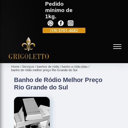
Pedido
mínimo de
1kg.
(19)
3701-4988
(19)
3701-4682
(19)
99991-5597
(
Home
Serviços
banhos de ródio
banho a ródio jóias
banho de ródio melhor preço Rio Grande do Sul
Banho de Ródio Melhor Preço
Rio Grande do Sul