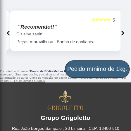
☆☆☆☆☆
5
5
"Recomendo!!"
‹
›
Gislaine zanini
Peças maravilhosa ! Banho de confiança
Pedido mínimo de 1kg.
O conteúdo do texto "
Banho de Ródio Melhor Preço Rio Grande do Sul
" é de direito
reservado. Sua reprodução, parcial ou total, mesmo citando nossos links, é proibida sem a
autorização do autor. Crime de violação de direito autoral – artigo 184 do Código Penal –
Lei
9610/98 - Lei de direitos autorais
.
Grupo Grigoletto
Rua João Borges Sampaio , 28 Limeira - CEP: 13480-510