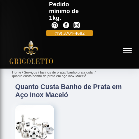
Pedido
mínimo de
1kg.
(19)
3701-4988
(19)
3701-4682
(19)
99991-5597
(
Home
Serviços
banhos de prata
banho prata colar
quanto custa banho de prata em aço inox Maceió
Quanto Custa Banho de Prata em
Aço Inox Maceió