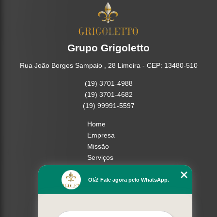
Grupo Grigoletto
Rua João Borges Sampaio , 28 Limeira - CEP: 13480-510
(19) 3701-4988
(19) 3701-4682
(19) 99991-5597
Home
Empresa
Missão
Serviços
Contato
Mapa do site
Olá! Fale agora pelo WhatsApp.
Mais Serviços