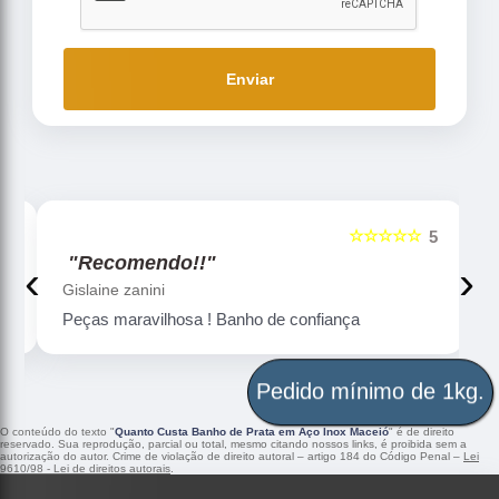
Enviar
☆☆☆☆☆
5
5
"Recomendo!!"
‹
›
Gislaine zanini
Peças maravilhosa ! Banho de confiança
Pedido mínimo de 1kg.
O conteúdo do texto "
Quanto Custa Banho de Prata em Aço Inox Maceió
" é de direito
reservado. Sua reprodução, parcial ou total, mesmo citando nossos links, é proibida sem a
autorização do autor. Crime de violação de direito autoral – artigo 184 do Código Penal –
Lei
9610/98 - Lei de direitos autorais
.