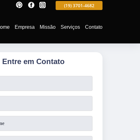
597
(19)
3701-4988
(19)
3701-4682
(19)
99991-5597
ome
Empresa
Missão
Serviços
Contato
Entre em Contato