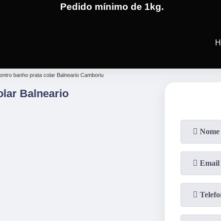
Pedido mínimo de 1kg.
(19)
3701-4682
(19)
99991-5
H
ontro banho prata colar Balneario Camboriu
lar Balneario