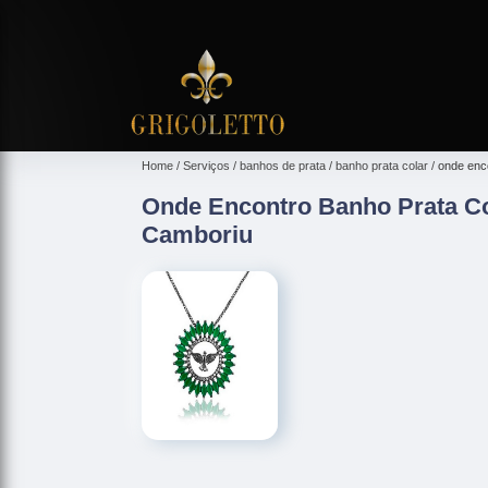
Home
Serviços
banhos de prata
banho prata colar
onde enc
Onde Encontro Banho Prata Co
Camboriu