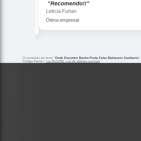
"Recomendo!!"
Gislaine zanini
Peças maravilhosa ! Banho de confiança
O conteúdo do texto "
Onde Encontro Banho Prata Colar Balneario Camboriu
"
Código Penal –
Lei 9610/98 - Lei de direitos autorais
.