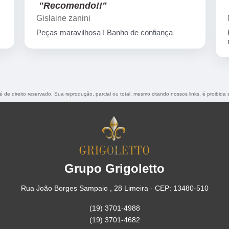
"Recomendo!!"
Marcelo Nicchio
Empresa corretíssima, banho de confiança
nota 10
 é de direito reservado. Sua reprodução, parcial ou total, mesmo citando nossos links, é proibida 
Grupo Grigoletto
Rua João Borges Sampaio , 28 Limeira - CEP: 13480-510
(19) 3701-4988
(19) 3701-4682