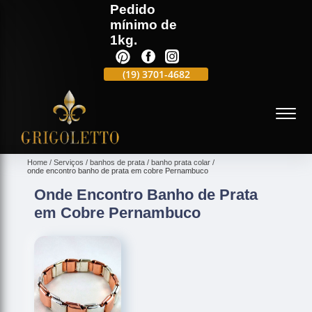
Pedido
mínimo de
1kg.
(19)
3701-4988
(19)
3701-4682
(19)
99991-5597
(
Home
Serviços
banhos de prata
banho prata colar
onde encontro banho de prata em cobre Pernambuco
Onde Encontro Banho de Prata
em Cobre Pernambuco