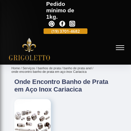
Pedido
mínimo de
1kg.
(19)
3701-4988
(19)
3701-4682
(19)
99991-5597
(
Home
Serviços
banhos de prata
banho de prata anel
onde encontro banho de prata em aço inox Cariacica
Onde Encontro Banho de Prata
em Aço Inox Cariacica