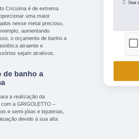
to Criciúma é de extrema
proporcionar uma maior
hados nesse metal precioso,
r exemplo, aumentando
isso, o orçamento de banho a
estética atraente e
sórios sejam atrativos.
 de banho a
ma
para a realização da
iço com a GRIGOLETTO –
s e semi-jóias e bijuterias,
tuação devido à sua alta