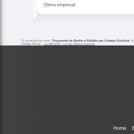
Peças maravilhosa ! Banho de confiança
O conteúdo do texto "
Orçamento de Banho a Paládio por Contato Criciúma
" é
Código Penal –
Lei 9610/98 - Lei de direitos autorais
.
Home