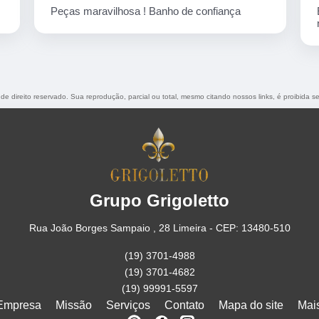
Empresa corretíssima, banho de confiança
nota 10
 de direito reservado. Sua reprodução, parcial ou total, mesmo citando nossos links, é proibida s
Grupo Grigoletto
Rua João Borges Sampaio , 28 Limeira - CEP: 13480-510
(19) 3701-4988
(19) 3701-4682
(19) 99991-5597
Empresa
Missão
Serviços
Contato
Mapa do site
Mai