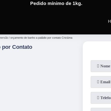
Pedido mínimo de 1kg.
(19)
3701-4682
(19)
99991-5
H
imersão
orçamento de banho a paládio por contato Criciúma
 por Contato