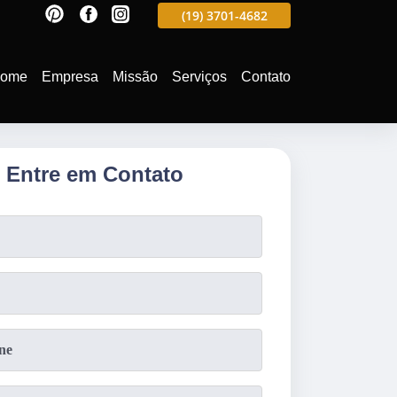
597
(19)
3701-4988
(19)
3701-4682
(19)
99991-5597
ome
Empresa
Missão
Serviços
Contato
Entre em Contato