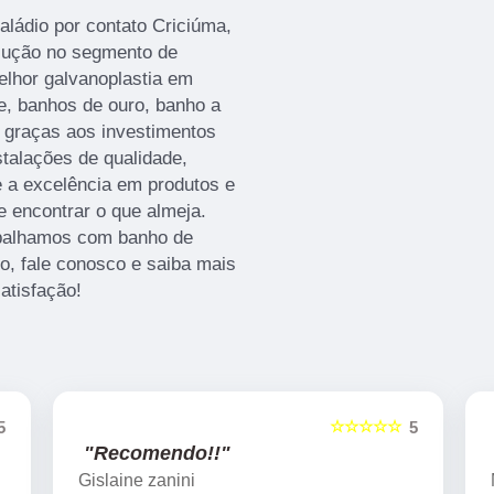
aládio por contato Criciúma,
olução no segmento de
elhor galvanoplastia em
e, banhos de ouro, banho a
e graças aos investimentos
talações de qualidade,
e a excelência em produtos e
 encontrar o que almeja.
abalhamos com banho de
o, fale conosco e saiba mais
atisfação!
☆☆☆☆☆
5
5
"Recomendo!!"
Marcelo Nicchio