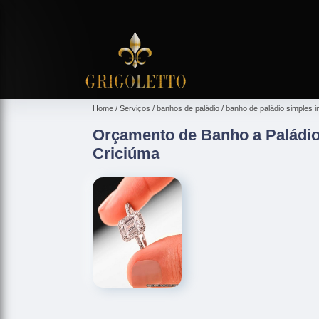
Home
Serviços
banhos de paládio
banho de paládio simples 
Orçamento de Banho a Paládio
Criciúma