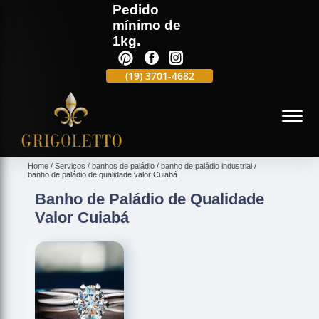
Pedido
mínimo de
1kg.
(19)
3701-4988
(19)
3701-4682
(19)
99991-5597
(
Home
Serviços
banhos de paládio
banho de paládio industrial
banho de paládio de qualidade valor Cuiabá
Banho de Paládio de Qualidade
Valor Cuiabá