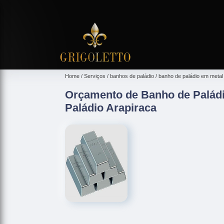
Home
Serviços
banhos de paládio
banho de paládio em metal
Orçamento de Banho de Palád
Paládio Arapiraca