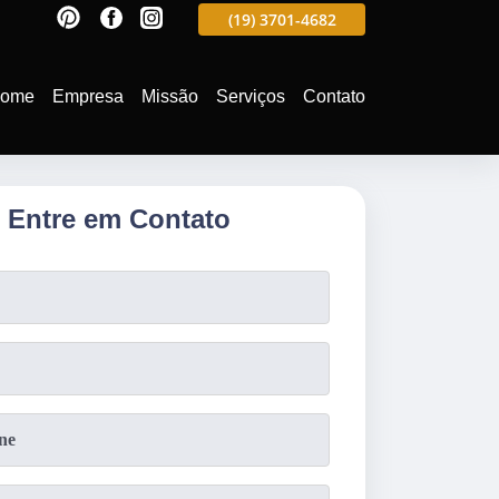
597
(19)
3701-4988
(19)
3701-4682
(19)
99991-5597
ome
Empresa
Missão
Serviços
Contato
Entre em Contato