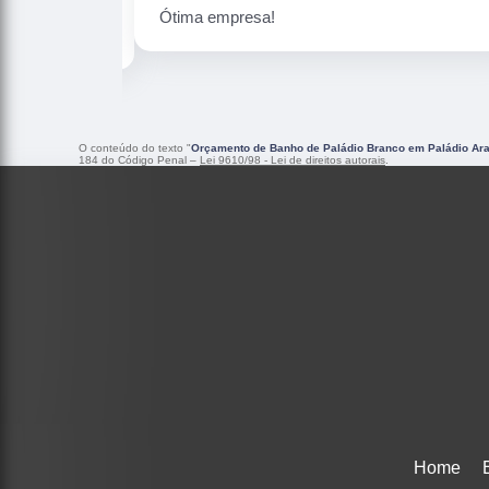
Peças maravilhosa ! Banho de confiança
O conteúdo do texto "
Orçamento de Banho de Paládio Branco em Paládio Ara
184 do Código Penal –
Lei 9610/98 - Lei de direitos autorais
.
Home