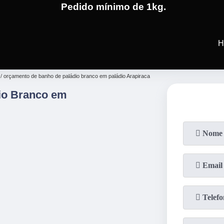
Pedido mínimo de 1kg.
(19)
3701-4682
(19)
99991-5
H
orçamento de banho de paládio branco em paládio Arapiraca
io Branco em