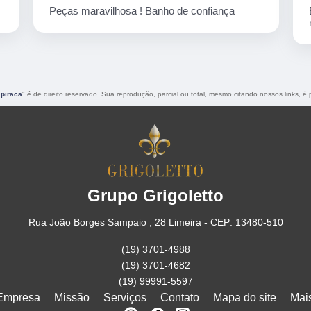
Empresa corretíssima, banho de confiança
nota 10
piraca
" é de direito reservado. Sua reprodução, parcial ou total, mesmo citando nossos links, é p
Grupo Grigoletto
Rua João Borges Sampaio , 28 Limeira - CEP: 13480-510
(19) 3701-4988
(19) 3701-4682
(19) 99991-5597
Empresa
Missão
Serviços
Contato
Mapa do site
Mai