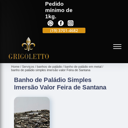
Pedido
mínimo de
1kg.
(19)
3701-4988
(19)
3701-4682
(19)
99991-5597
(
Home
Serviços
banhos de paládio
banho de paládio em metal
banho de paládio simples imersão valor Feira de Santana
Banho de Paládio Simples
Imersão Valor Feira de Santana