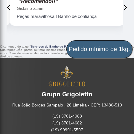
"Recomendo!!"
‹
›
Gislaine zanini
Peças maravilhosa ! Banho de confiança
O conteúdo do texto "
Serviços de Banho de Paládio Industrial Cuiabá
" é de direito reservado.
Pedido mínimo de 1kg.
Sua reprodução, parcial ou total, mesmo citando nossos links, é proibida sem a autorização do
autor. Crime de violação de direito autoral – artigo 184 do Código Penal –
Lei 9610/98 - Lei de
direitos autorais
.
Grupo Grigoletto
Rua João Borges Sampaio , 28 Limeira - CEP: 13480-510
(19) 3701-4988
(19) 3701-4682
(19) 99991-5597