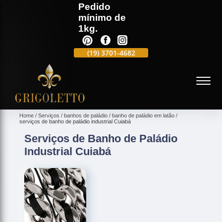
Pedido
mínimo de
1kg.
(19)
3701-4988
(19)
3701-4682
(19)
99991-5597
(
Home
Serviços
banhos de paládio
banho de paládio em latão
serviços de banho de paládio industrial Cuiabá
Serviços de Banho de Paládio
Industrial Cuiabá