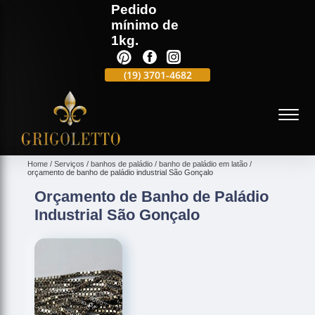
Pedido
mínimo de
1kg.
(19)
3701-4988
(19)
3701-4682
(19)
99991-5597
(
Home
Serviços
banhos de paládio
banho de paládio em latão
orçamento de banho de paládio industrial São Gonçalo
Orçamento de Banho de Paládio
Industrial São Gonçalo