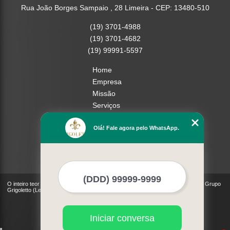
Rua João Borges Sampaio , 28 Limeira - CEP: 13480-510
(19) 3701-4988
(19) 3701-4682
(19) 99991-5597
Home
Empresa
Missão
Serviços
Contato
Olá! Fale agora pelo WhatsApp.
Mapa do site
Mais Serviços
O inteiro teor deste site está sujeito à proteção de direitos autorais. Copyright© Grupo
Grigoletto (Lei 9610 de 19/02/1998)
Iniciar conversa