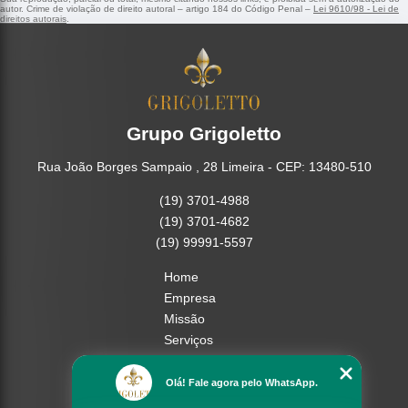
autor. Crime de violação de direito autoral – artigo 184 do Código Penal –
Lei 9610/98 - Lei de
direitos autorais
.
Grupo Grigoletto
Rua João Borges Sampaio , 28 Limeira - CEP: 13480-510
(19) 3701-4988
(19) 3701-4682
(19) 99991-5597
Home
Empresa
Missão
Serviços
Contato
Mapa do site
Olá! Fale agora pelo WhatsApp.
Mais Serviços