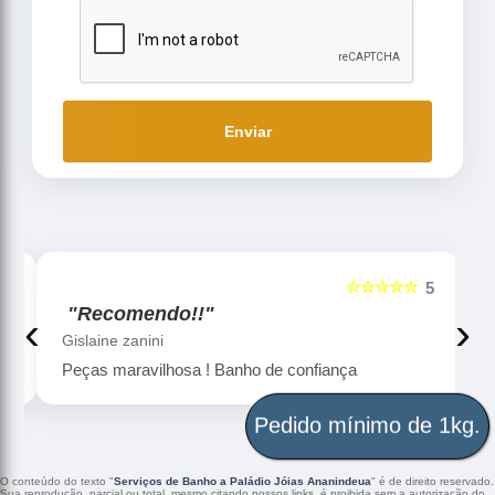
Enviar
☆☆☆☆☆
5
5
"Recomendo!!"
‹
›
Gislaine zanini
Peças maravilhosa ! Banho de confiança
Pedido mínimo de 1kg.
O conteúdo do texto "
Serviços de Banho a Paládio Jóias Ananindeua
" é de direito reservado.
Sua reprodução, parcial ou total, mesmo citando nossos links, é proibida sem a autorização do