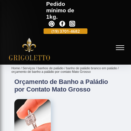
Pedido
mínimo de
1kg.
(19)
3701-4988
(19)
3701-4682
(19)
99991-5597
(
Home
Serviços
banhos de paládio
banho de paládio branco em paládio
orçamento de banho a paládio por contato Mato Grosso
Orçamento de Banho a Paládio
por Contato Mato Grosso