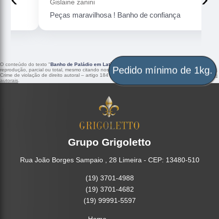
Gislaine zanini
Peças maravilhosa ! Banho de confiança
O conteúdo do texto "
Banho de Paládio em Latão Cuiabá
" é de direito reservado. Sua
reprodução, parcial ou total, mesmo citando nossos links, é proibida sem a autorização do autor.
Pedido mínimo de 1kg.
Crime de violação de direito autoral – artigo 184 do Código Penal –
Lei 9610/98 - Lei de direitos
autorais
.
Grupo Grigoletto
Rua João Borges Sampaio , 28 Limeira - CEP: 13480-510
(19) 3701-4988
(19) 3701-4682
(19) 99991-5597