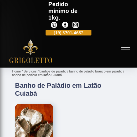
Pedido
mínimo de
1kg.
(19)
3701-4988
(19)
3701-4682
(19)
99991-5597
(
Home
Serviços
banhos de paládio
banho de paládio branco em paládio
banho de paládio em latão Cuiabá
Banho de Paládio em Latão
Cuiabá