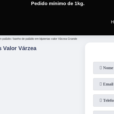
Pedido mínimo de 1kg.
(19)
3701-4682
(19)
99991-5
H
m paládio
banho de paládio em bijuterias valor Várzea Grande
s Valor Várzea