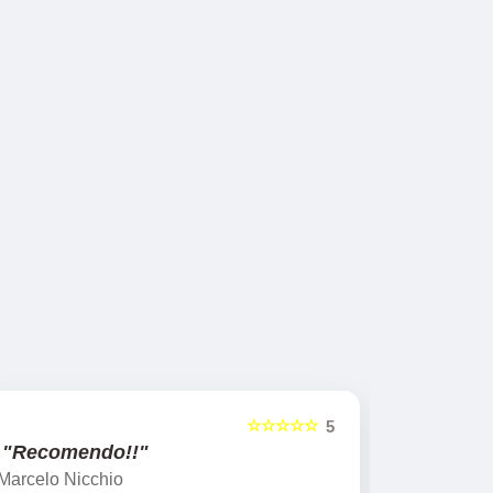
☆☆☆
☆☆☆☆☆
5
5
"Recomendo!!"
Leticia Furlan