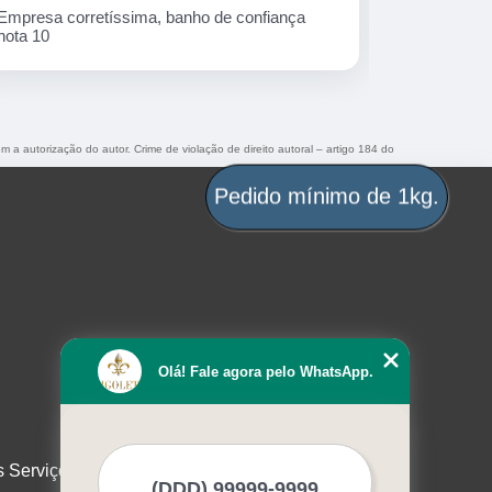
ança
Ótima empresa!
em a autorização do autor. Crime de violação de direito autoral – artigo 184 do
Pedido mínimo de 1kg.
Olá! Fale agora pelo WhatsApp.
s Serviços