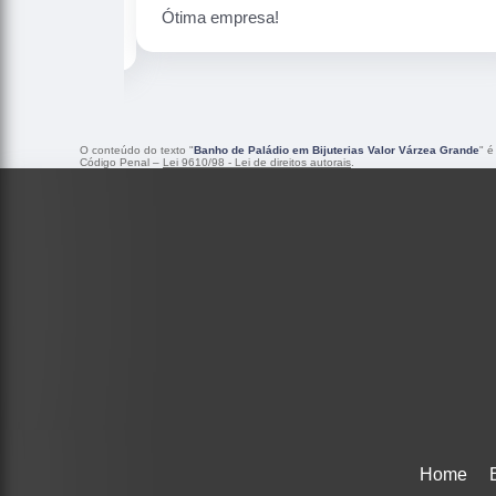
Peças maravilhosa ! Banho 
O conteúdo do texto "
Banho de Paládio em Bijuterias Valor Várzea Grande
" é
Código Penal –
Lei 9610/98 - Lei de direitos autorais
.
Home