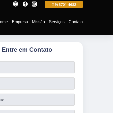
597
(19)
3701-4988
(19)
3701-4682
(19)
99991-5597
ome
Empresa
Missão
Serviços
Contato
Entre em Contato