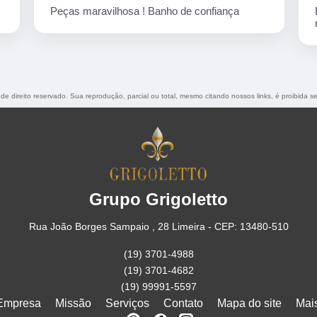
de confiança
Empresa corretíssima, banho de confi
nota 10
 de direito reservado. Sua reprodução, parcial ou total, mesmo citando nossos links, é proibida s
Grupo Grigoletto
Rua João Borges Sampaio , 28 Limeira - CEP: 13480-510
(19) 3701-4988
(19) 3701-4682
(19) 99991-5597
Empresa
Missão
Serviços
Contato
Mapa do site
Mai