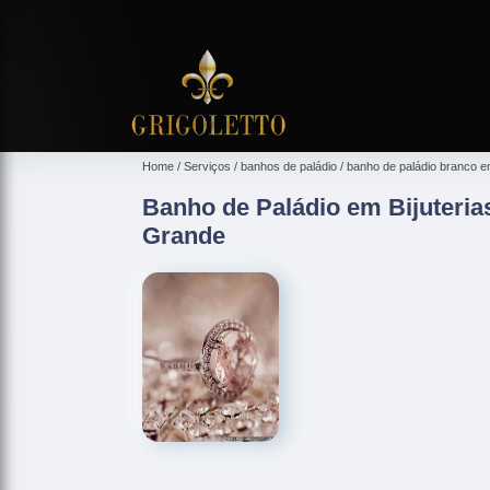
Home
Serviços
banhos de paládio
banho de paládio branco e
Banho de Paládio em Bijuteria
Grande