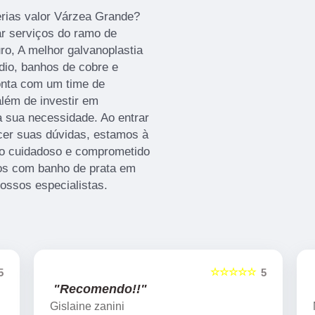
erias valor Várzea Grande?
ar serviços do ramo de
ro, A melhor galvanoplastia
dio, banhos de cobre e
onta com um time de
além de investir em
 sua necessidade. Ao entrar
cer suas dúvidas, estamos à
to cuidadoso e comprometido
os com banho de prata em
nossos especialistas.
☆☆☆☆☆
☆☆
5
"Recomendo!!"
Marcelo Nicchio