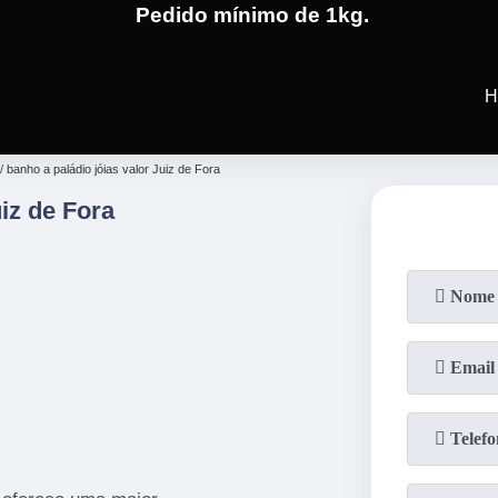
Pedido mínimo de 1kg.
(19)
3701-4682
(19)
99991-5597
(19)
3701-49
H
banho a paládio jóias valor Juiz de Fora
iz de Fora