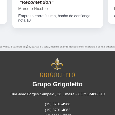
"Recomendo!!"
Marcelo Nicchio
Empresa corretíssima, banho de confiança
nota 10
reservado. Sua reprodução, parcial ou total, mesmo citando nossos links, é proibida sem a autoriz
Grupo Grigoletto
Rua João Borges Sampaio , 28 Limeira - CEP: 13480-510
(19) 3701-4988
(19) 3701-4682