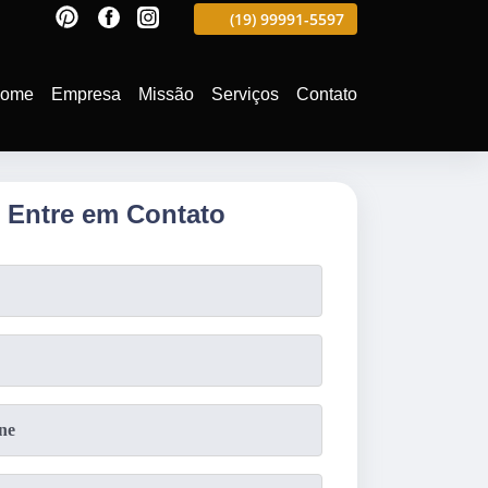
88
(19)
3701-4682
(19)
99991-5597
(19)
3701-4988
ome
Empresa
Missão
Serviços
Contato
Entre em Contato