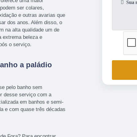
a oferece uma maior
 podem ser colares,
oxidação e outras avarias que
ar dos anos. Além disso, o
em na alta qualidade um de
a extrema beleza e
pós o serviço.
anho a paládio
sse pelo banho sem
r desse serviço com a
alizada em banhos e semi-
ada e com quase três décadas
 de Fora? Para encontrar