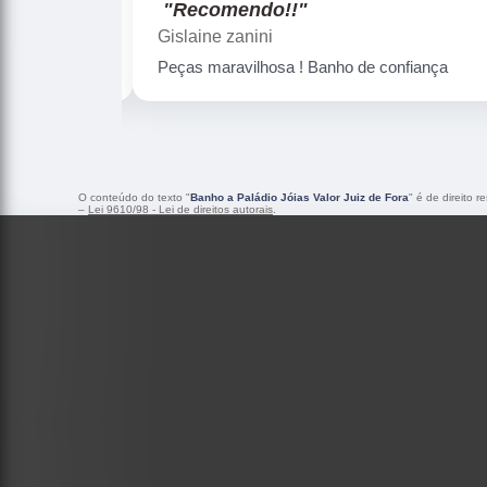
"Recomendo!!"
Gislaine zanini
Peças maravilhosa ! Banho de confiança
O conteúdo do texto "
Banho a Paládio Jóias Valor Juiz de Fora
" é de direito 
–
Lei 9610/98 - Lei de direitos autorais
.