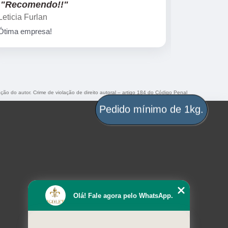
"Recomendo!!"
"Recome
Leticia Furlan
Gislaine za
Ótima empresa!
Peças marav
ação do autor. Crime de violação de direito autoral – artigo 184 do Código Penal
Pedido mínimo de 1kg.
Olá! Fale agora pelo WhatsApp.