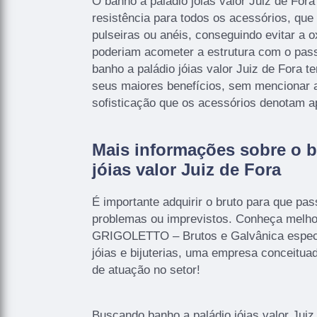
O banho a paládio jóias valor Juiz de For
resistência para todos os acessórios, que
pulseiras ou anéis, conseguindo evitar a 
poderiam acometer a estrutura com o pass
banho a paládio jóias valor Juiz de Fora t
seus maiores benefícios, sem mencionar 
sofisticação que os acessórios denotam a
Mais informações sobre o b
jóias valor Juiz de Fora
É importante adquirir o bruto para que pa
problemas ou imprevistos. Conheça melho
GRIGOLETTO – Brutos e Galvânica especi
jóias e bijuterias, uma empresa conceitu
de atuação no setor!
Buscando banho a paládio jóias valor Juiz