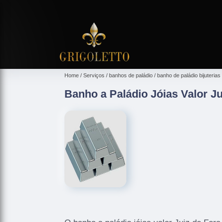
Home
Serviços
banhos de paládio
banho de paládio bijuterias
Banho a Paládio Jóias Valor Ju