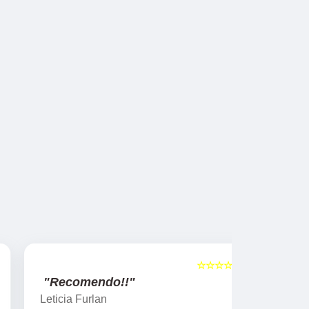
☆☆☆☆☆
5
"Recomendo!!"
"Recome
Leticia Furlan
Gislaine za