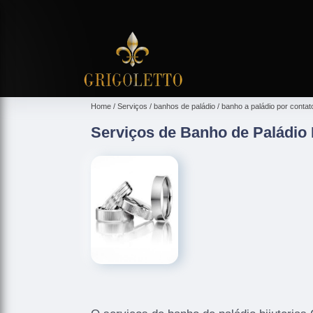
Home
Serviços
banhos de paládio
banho a paládio por contat
Serviços de Banho de Paládio 