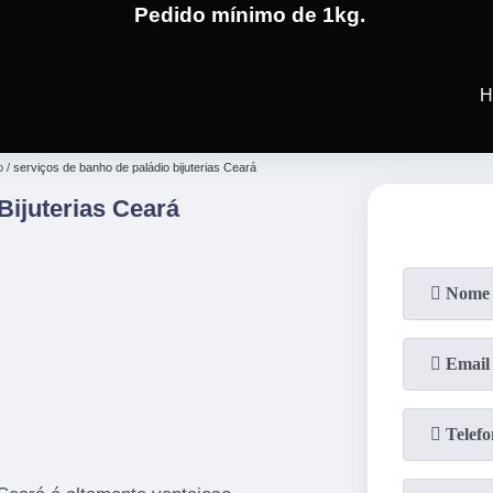
Pedido mínimo de 1kg.
(19)
3701-4682
(19)
99991-5
H
o
serviços de banho de paládio bijuterias Ceará
Bijuterias Ceará