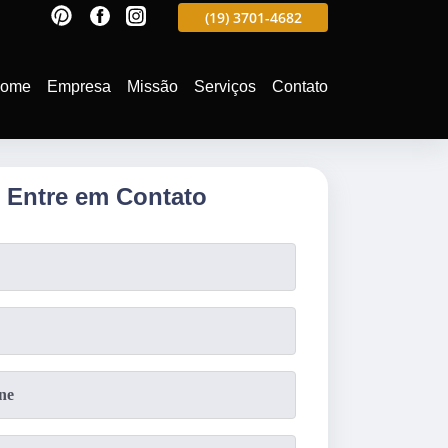
597
(19)
3701-4988
(19)
3701-4682
(19)
99991-5597
ome
Empresa
Missão
Serviços
Contato
Entre em Contato