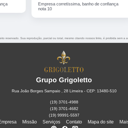
Empresa corretíssima, banho de confiança
nota 10
reito reservado. Sua reprodução, parcial ou total, mesmo citando nossos links, é proibida sem a a
Grupo Grigoletto
Rua João Borges Sampaio , 28 Limeira - CEP: 13480-510
(19) 3701-4988
(19) 3701-4682
(19) 99991-5597
Empresa
Missão
Serviços
Contato
Mapa do site
Mai