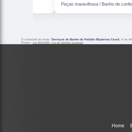
Peças maravilhosa ! Banho de confiança
O conteúdo do texto "
Serviços de Banho de Paládio Bijuterias Ceará
" é de di
Penal –
Lei 9610/98 - Lei de direitos autorais
.
Home