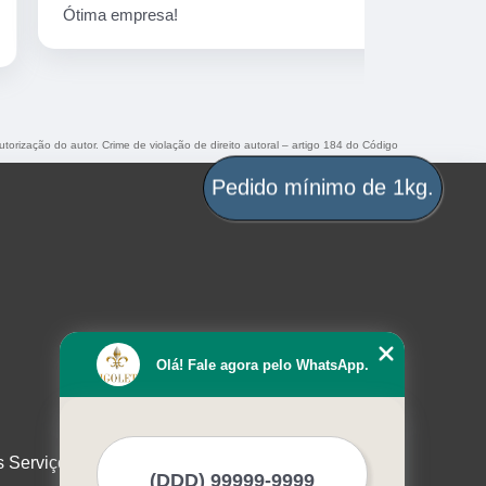
Ótima empresa!
Peças marav
utorização do autor. Crime de violação de direito autoral – artigo 184 do Código
Pedido mínimo de 1kg.
Olá! Fale agora pelo WhatsApp.
s Serviços