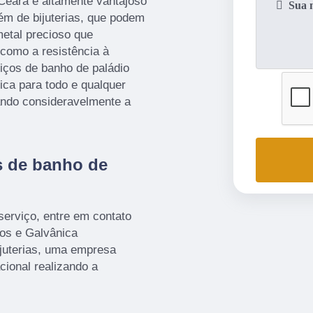
 Ceará é altamente vantajoso
lém de bijuterias, que podem
etal precioso que
 como a resistência à
iços de banho de paládio
tica para todo e qualquer
ando consideravelmente a
s de banho de
serviço, entre em contato
s e Galvânica
ijuterias, uma empresa
acional realizando a