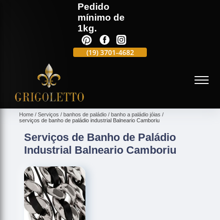
Pedido
mínimo de
1kg.
(19)
3701-4988
(19)
3701-4682
(19)
99991-5597
(
Home
Serviços
banhos de paládio
banho a paládio jóias
serviços de banho de paládio industrial Balneario Camboriu
Serviços de Banho de Paládio
Industrial Balneario Camboriu