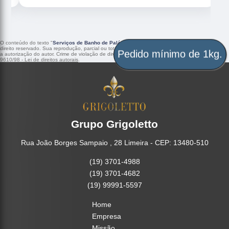
O conteúdo do texto "
Serviços de Banho de Paládio Industrial Balneario Camboriu
" é de
direito reservado. Sua reprodução, parcial ou total, mesmo citando nossos links, é proibida sem
a autorização do autor. Crime de violação de direito autoral – artigo 184 do Código Penal –
Lei
Pedido mínimo de 1kg.
9610/98 - Lei de direitos autorais
.
Grupo Grigoletto
Rua João Borges Sampaio , 28 Limeira - CEP: 13480-510
(19) 3701-4988
(19) 3701-4682
(19) 99991-5597
Home
Empresa
Missão