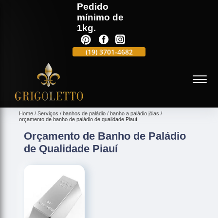
Pedido
mínimo de
1kg.
(19)
3701-4988
(19)
3701-4682
(19)
99991-5597
(
Home
Serviços
banhos de paládio
banho a paládio jóias
orçamento de banho de paládio de qualidade Piauí
Orçamento de Banho de Paládio
de Qualidade Piauí