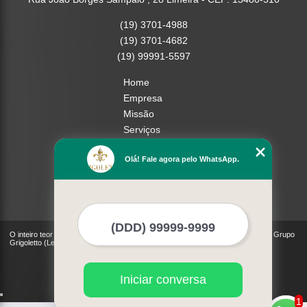
(19) 3701-4988
(19) 3701-4682
(19) 99991-5597
Home
Empresa
Missão
Serviços
Contato
Olá! Fale agora pelo WhatsApp.
Mapa do site
Mais Serviços
O inteiro teor deste site está sujeito à proteção de direitos autorais. Copyright© Grupo
Grigoletto (Lei 9610 de 19/02/1998)
Iniciar conversa
1