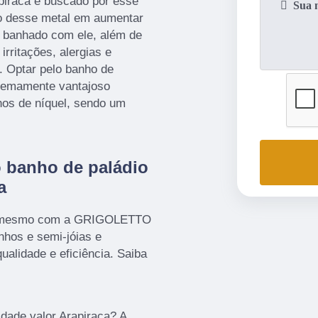
apiraca é buscado por esse
to desse metal em aumentar
o banhado com ele, além de
irritações, alergias e
. Optar pelo banho de
tremamente vantajoso
os de níquel, sendo um
o banho de paládio
a
ra mesmo com a GRIGOLETTO
nhos e semi-jóias e
ualidade e eficiência. Saiba
dade valor Arapiraca? A