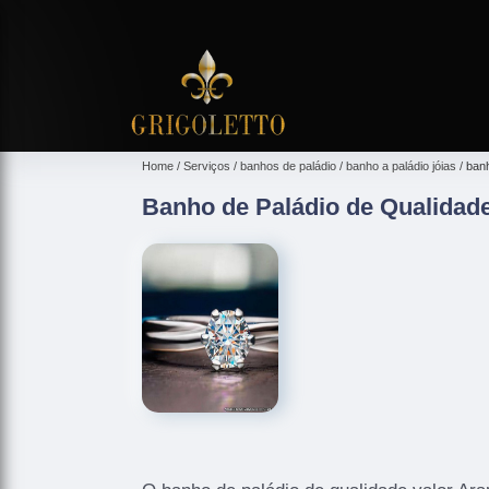
Home
Serviços
banhos de paládio
banho a paládio jóias
banh
Banho de Paládio de Qualidade