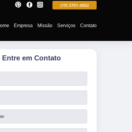
597
(19)
3701-4988
(19)
3701-4682
(19)
99991-5597
ome
Empresa
Missão
Serviços
Contato
Entre em Contato