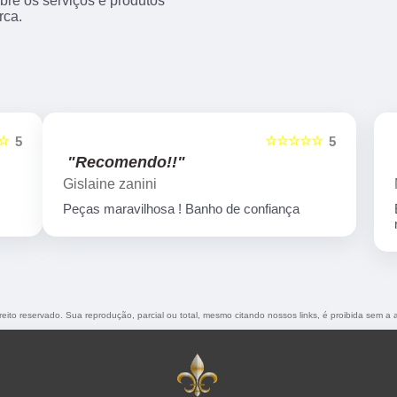
re os serviços e produtos
rca.
☆☆☆☆☆
5
5
"Recomendo!!"
Marcelo Nicchio
Empresa corretíssima, banho de confiança
nota 10
ireito reservado. Sua reprodução, parcial ou total, mesmo citando nossos links, é proibida sem a 