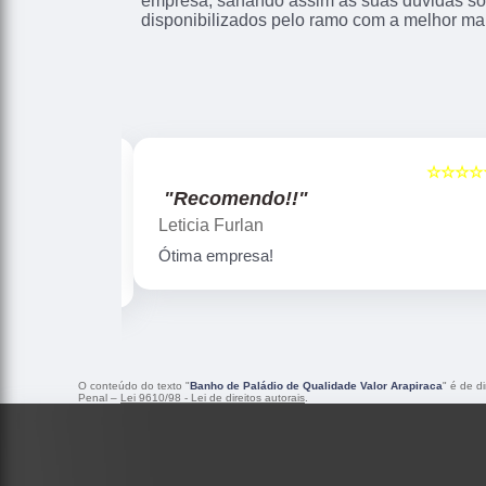
empresa, sanando assim as suas dúvidas sob
disponibilizados pelo ramo com a melhor ma
☆☆☆☆☆
☆☆☆☆☆
5
"Recomendo!!"
Gislaine zanini
Peças maravilhosa ! Banho de confiança
O conteúdo do texto "
Banho de Paládio de Qualidade Valor Arapiraca
" é de d
Penal –
Lei 9610/98 - Lei de direitos autorais
.