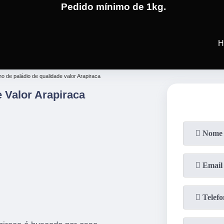
Pedido mínimo de 1kg.
(19)
3701-4682
(19)
99991-5
H
o de paládio de qualidade valor Arapiraca
 Valor Arapiraca