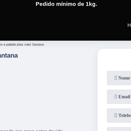
Pedido mínimo de 1kg.
(19)
3701-4682
(19)
99991-5
H
o a paládio jóias valor Santana
antana