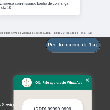
Ótima empresa!
Peças mara
 do autor. Crime de violação de direito autoral – artigo 184 do Código Penal –
Lei
Pedido mínimo de 1kg.
Olá! Fale agora pelo WhatsApp.
s Serviços