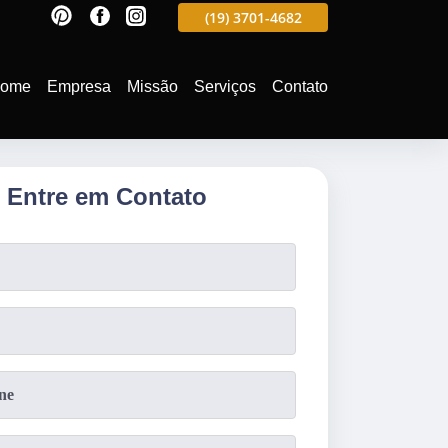
597
(19)
3701-4988
(19)
3701-4682
(19)
99991-5597
ome
Empresa
Missão
Serviços
Contato
Entre em Contato