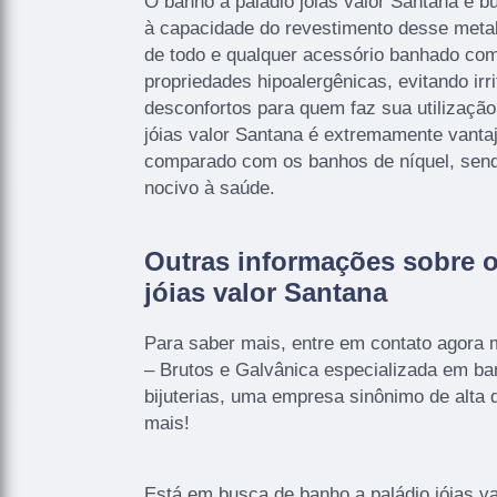
O banho a paládio jóias valor Santana é b
à capacidade do revestimento desse metal
de todo e qualquer acessório banhado com 
propriedades hipoalergênicas, evitando irri
desconfortos para quem faz sua utilização
jóias valor Santana é extremamente vanta
comparado com os banhos de níquel, sen
nocivo à saúde.
Outras informações sobre o
jóias valor Santana
Para saber mais, entre em contato ago
– Brutos e Galvânica especializada em ba
bijuterias, uma empresa sinônimo de alta q
mais!
Está em busca de banho a paládio jóias v