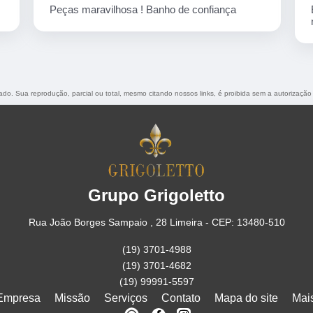
Empresa corretíssima, banho de confiança
nota 10
rvado. Sua reprodução, parcial ou total, mesmo citando nossos links, é proibida sem a autorização
Grupo Grigoletto
Rua João Borges Sampaio , 28 Limeira - CEP: 13480-510
(19) 3701-4988
(19) 3701-4682
(19) 99991-5597
Empresa
Missão
Serviços
Contato
Mapa do site
Mai