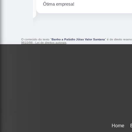
Peças maravilhosa ! Banho de confiança
O conteúdo do texto "
Banho a Paládio Jóias Valor Santana
" é de direito rese
9610/98 - Lei de direitos autorais
.
Home