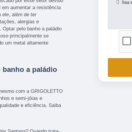
uscado por esse setor devido
 em aumentar a resistência
ele, além de ter
tações, alergias e
. Optar pelo banho a paládio
joso principalmente se
do um metal altamente
 banho a paládio
ra mesmo com a GRIGOLETTO
nhos e semi-jóias e
ualidade e eficiência. Saiba
alor Santana? Quando trata-