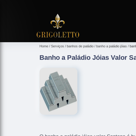
Home
Serviços
banhos de paládio
banho a paládio jóias
banh
Banho a Paládio Jóias Valor S