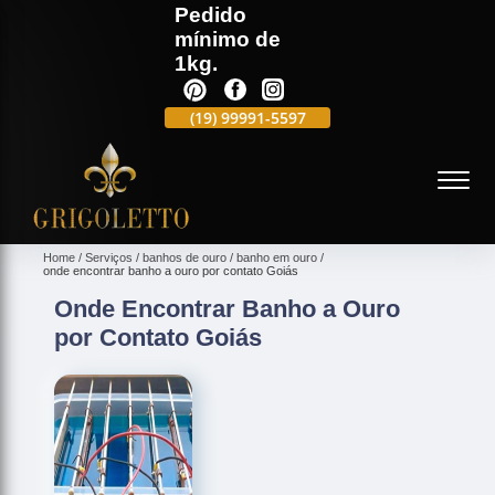
Pedido
mínimo de
1kg.
(19)
3701-4682
(19)
99991-5597
(19)
3701-4988
(
Home
Serviços
banhos de ouro
banho em ouro
onde encontrar banho a ouro por contato Goiás
Onde Encontrar Banho a Ouro
por Contato Goiás