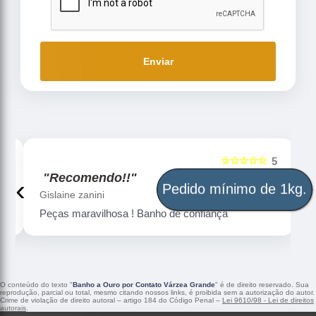
Enviar
☆☆☆☆☆
5
5
"Recomendo!!"
‹
›
Pedido mínimo de 1kg.
Gislaine zanini
Peças maravilhosa ! Banho de confiança
O conteúdo do texto "
Banho a Ouro por Contato Várzea Grande
" é de direito reservado. Sua
reprodução, parcial ou total, mesmo citando nossos links, é proibida sem a autorização do autor.
Crime de violação de direito autoral – artigo 184 do Código Penal –
Lei 9610/98 - Lei de direitos
autorais
.