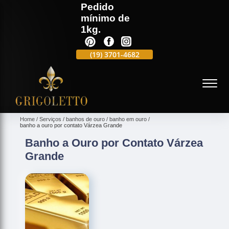
Pedido
mínimo de
1kg.
(19)
3701-4988
(19)
3701-4682
(19)
99991-5597
(
Home
Serviços
banhos de ouro
banho em ouro
banho a ouro por contato Várzea Grande
Banho a Ouro por Contato Várzea
Grande