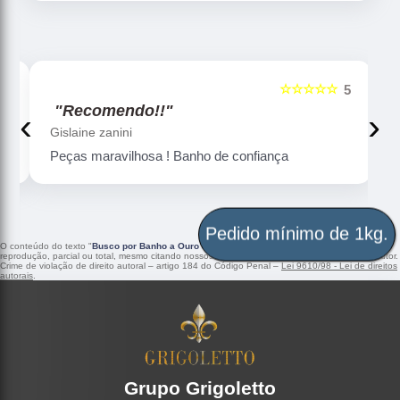
☆☆☆☆☆
5
5
"Recomendo!!"
‹
›
Gislaine zanini
Peças maravilhosa ! Banho de confiança
Pedido mínimo de 1kg.
O conteúdo do texto "
Busco por Banho a Ouro Santa Catarina
" é de direito reservado. Sua
reprodução, parcial ou total, mesmo citando nossos links, é proibida sem a autorização do autor.
Crime de violação de direito autoral – artigo 184 do Código Penal –
Lei 9610/98 - Lei de direitos
autorais
.
Grupo Grigoletto