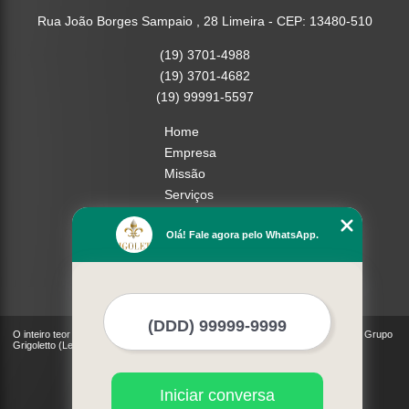
Rua João Borges Sampaio , 28 Limeira - CEP: 13480-510
(19) 3701-4988
(19) 3701-4682
(19) 99991-5597
Home
Empresa
Missão
Serviços
Contato
Olá! Fale agora pelo WhatsApp.
Mapa do site
Mais Serviços
O inteiro teor deste site está sujeito à proteção de direitos autorais. Copyright© Grupo
Grigoletto (Lei 9610 de 19/02/1998)
Iniciar conversa