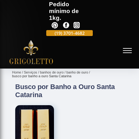
Pedido
mínimo de
1kg.
(19)
3701-4988
(19)
3701-4682
(19)
99991-5597
(
Home
Serviços
banhos de ouro
banho de ouro
busco por banho a ouro Santa Catarina
Busco por Banho a Ouro Santa
Catarina