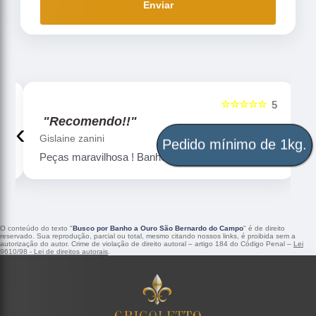
Enviar
☆☆☆☆☆
5
5
"Recomendo!!"
‹
›
Gislaine zanini
Pedido mínimo de 1kg.
Peças maravilhosa ! Banho de confiança
O conteúdo do texto "
Busco por Banho a Ouro São Bernardo do Campo
" é de direito
reservado. Sua reprodução, parcial ou total, mesmo citando nossos links, é proibida sem a
autorização do autor. Crime de violação de direito autoral – artigo 184 do Código Penal –
Lei
9610/98 - Lei de direitos autorais
.