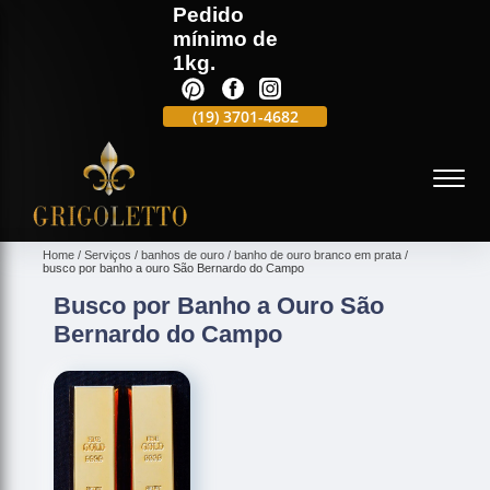
Pedido
mínimo de
1kg.
(19)
3701-4988
(19)
3701-4682
(19)
99991-5597
(
Home
Serviços
banhos de ouro
banho de ouro branco em prata
busco por banho a ouro São Bernardo do Campo
Busco por Banho a Ouro São
Bernardo do Campo