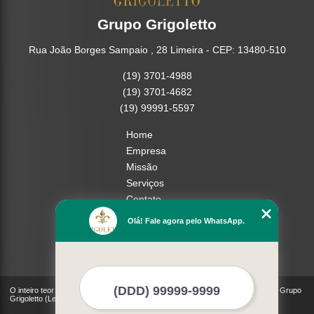
Grupo Grigoletto
Rua João Borges Sampaio , 28 Limeira - CEP: 13480-510
(19) 3701-4988
(19) 3701-4682
(19) 99991-5597
Home
Empresa
Missão
Serviços
Contato
Mapa do site
Olá! Fale agora pelo WhatsApp.
Mais Serviços
O inteiro teor deste site está sujeito à proteção de direitos autorais. Copyright© Grupo
Grigoletto (Lei 9610 de 19/02/1998)