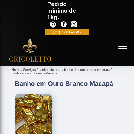
Pedido
mínimo de
1kg.
(19)
3701-4988
(19)
3701-4682
(19)
99991-5597
(
Home
Serviços
banhos de ouro
banho de ouro branco em prata
banho em ouro branco Macapá
Banho em Ouro Branco Macapá