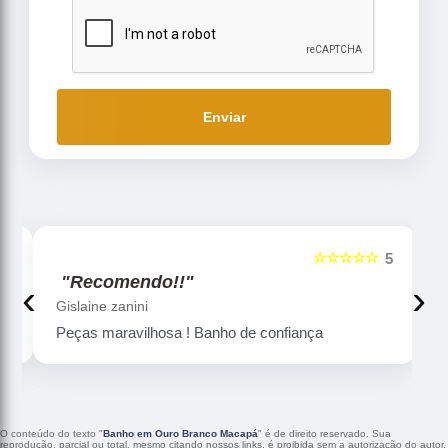
Enviar
☆☆☆☆☆
5
5
"Recomendo!!"
‹
›
Gislaine zanini
Peças maravilhosa ! Banho de confiança
O conteúdo do texto "
Banho em Ouro Branco Macapá
" é de direito reservado. Sua
reprodução, parcial ou total, mesmo citando nossos links, é proibida sem a autorização do autor.