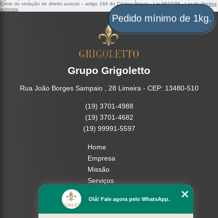
Crime de violação de direito autoral – artigo 184 do Código Penal –
Lei 9610/98 - Lei de direitos
autorais
.
Pedido mínimo de 1kg.
Grupo Grigoletto
Rua João Borges Sampaio , 28 Limeira - CEP: 13480-510
(19) 3701-4988
(19) 3701-4682
(19) 99991-5597
Home
Empresa
Missão
Serviços
Contato
Olá! Fale agora pelo WhatsApp.
Mapa do site
Mais Serviços