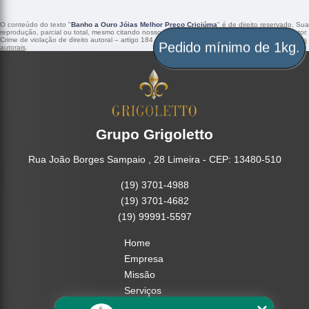
O conteúdo do texto "
Banho a Ouro Jóias Melhor Preço Criciúma
" é de direito reservado. Sua
reprodução, parcial ou total, mesmo citando nossos links, é proibida sem a autorização do autor.
Crime de violação de direito autoral – artigo 184 do Código Penal –
Lei 9610/98 - Lei de direitos
autorais
.
Pedido mínimo de 1kg.
Grupo Grigoletto
Rua João Borges Sampaio , 28 Limeira - CEP: 13480-510
(19) 3701-4988
(19) 3701-4682
(19) 99991-5597
Home
Empresa
Missão
Serviços
Contato