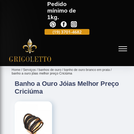
Pedido
mínimo de
1kg.
(19)
3701-4988
(19)
3701-4682
(19)
99991-5597
(
Home
Serviços
banhos de ouro
banho de ouro branco em prata
banho a ouro jóias melhor preço Criciúma
Banho a Ouro Jóias Melhor Preço
Criciúma