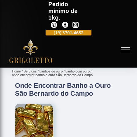
Pedido
mínimo de
1kg.
(19)
3701-4988
(19)
3701-4682
(19)
99991-5597
(
Home
Serviços
banhos de ouro
banho com ouro
onde encontrar banho a ouro São Bernardo do Campo
Onde Encontrar Banho a Ouro
São Bernardo do Campo