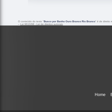
O conteúdo do texto "
Busco por Banho Ouro Branco Rio Branco
" é de direito
–
Lei 9610/98 - Lei de direitos autorais
.
Home