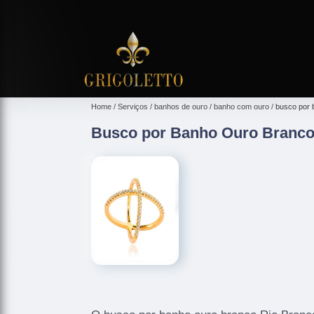
Home
Serviços
banhos de ouro
banho com ouro
busco por 
Busco por Banho Ouro Branco