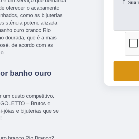
co é um serviço que demanda
 de oferecer o acabamento
anhados, como as bijuterias
esistência potencializada
 banho ouro branco Rio
ão dourada, que é a mais
osé, de acordo com as
io.
por banho ouro
or um custo competitivo,
IGOLETTO – Brutos e
jóias e bijuterias que se
!
uro branco Rio Branco?