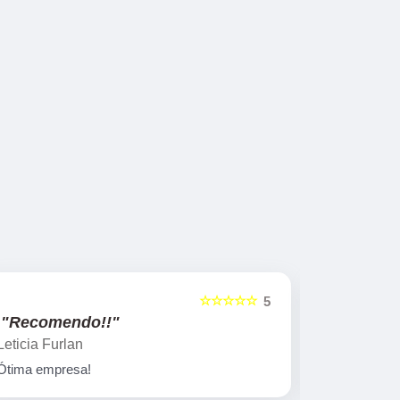
☆☆☆☆☆
5
"Recomendo!!"
"Recome
Leticia Furlan
Gislaine za
Ótima empresa!
Peças marav