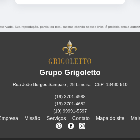
 reservado. Sua reprodução, parcial ou total, mesmo citando nossos links, é proibida sem a autori
Grupo Grigoletto
Rua João Borges Sampaio , 28 Limeira - CEP: 13480-510
(19) 3701-4988
(19) 3701-4682
(19) 99991-5597
Empresa
Missão
Serviços
Contato
Mapa do site
Mai