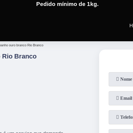
Pedido mínimo de 1kg.
(19)
3701-4682
(19)
99991-5
H
banho ouro branco Rio Branco
 Rio Branco