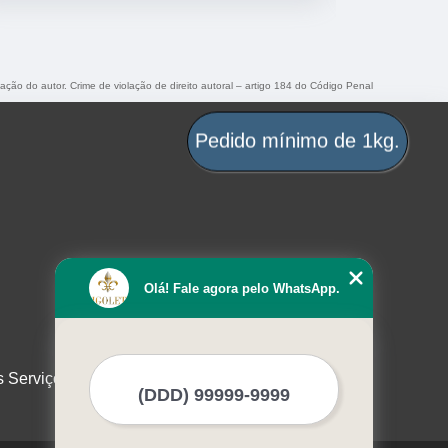
zação do autor. Crime de violação de direito autoral – artigo 184 do Código Penal
Pedido mínimo de 1kg.
Olá! Fale agora pelo WhatsApp.
s Serviços