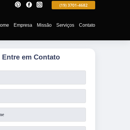
597
(19)
3701-4988
(19)
3701-4682
(19)
99991-5597
ome
Empresa
Missão
Serviços
Contato
Entre em Contato