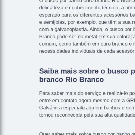
O busco por banho ouro branco Rio Bran
delicadeza e conhecimento técnico, a fim
esperado para os diferentes acessórios b
e semijoias, por exemplo, que têm a sua r
com a galvanoplastia. Ainda, o busco por
Branco pode ser no metal em sua coloraç
comum, como também em ouro branco e r
necessidades individuais de cada acessór
Saiba mais sobre o busco 
branco Rio Branco
Para saber mais do serviço e realizá-lo p
entre em contato agora mesmo com a GR
Galvânica especializada em banhos e semi-
tornou reconhecida pela sua alta qualidade
Quer saber mais sobre busco por banho o