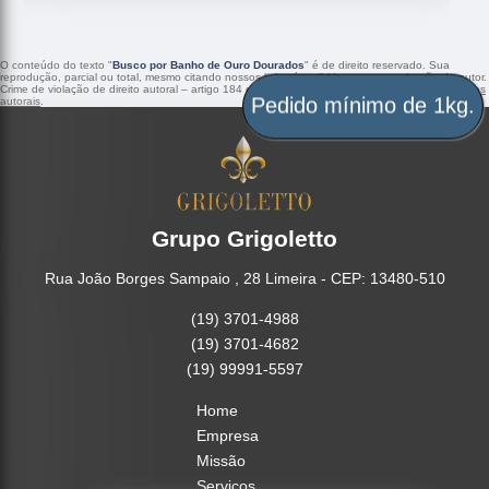
O conteúdo do texto "
Busco por Banho de Ouro Dourados
" é de direito reservado. Sua
reprodução, parcial ou total, mesmo citando nossos links, é proibida sem a autorização do autor.
Crime de violação de direito autoral – artigo 184 do Código Penal –
Lei 9610/98 - Lei de direitos
Pedido mínimo de 1kg.
autorais
.
Grupo Grigoletto
Rua João Borges Sampaio , 28 Limeira - CEP: 13480-510
(19) 3701-4988
(19) 3701-4682
(19) 99991-5597
Home
Empresa
Missão
Serviços