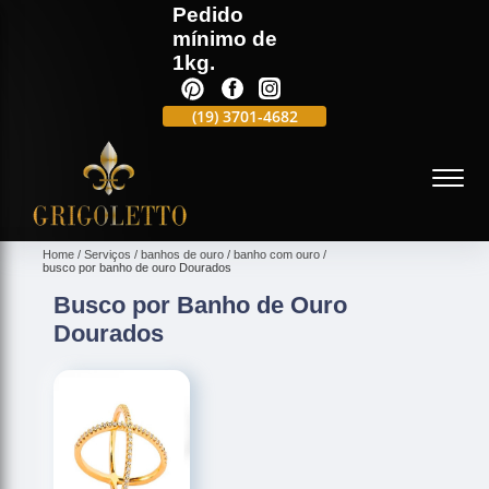
Pedido
mínimo de
1kg.
(19)
3701-4988
(19)
3701-4682
(19)
99991-5597
(
Home
Serviços
banhos de ouro
banho com ouro
busco por banho de ouro Dourados
Busco por Banho de Ouro
Dourados